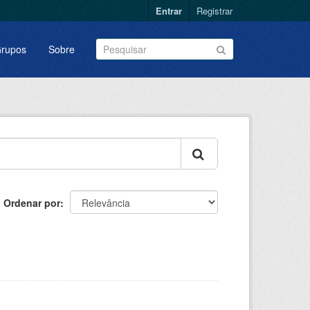
Entrar
Registrar
rupos
Sobre
Ordenar por