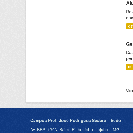
Al
Rel
ano
CS
Ge
Dad
per
CS
Voc
Campus Prof. José Rodrigues Seabra – Sede
Av. BPS, 1303, Bairro Pinheirinho, Itajubá – MG