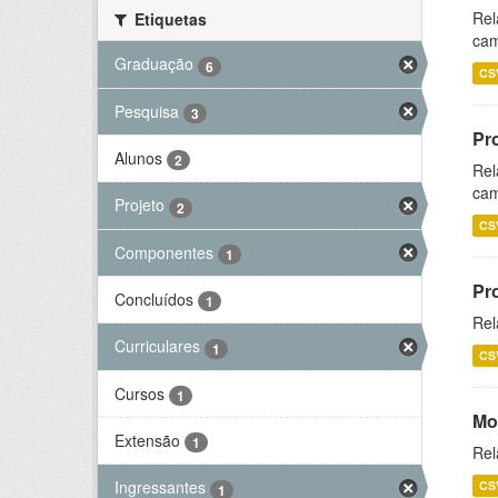
Rel
Etiquetas
cam
Graduação
6
CS
Pesquisa
3
Pr
Alunos
2
Rel
cam
Projeto
2
CS
Componentes
1
Pr
Concluídos
1
Rel
Curriculares
1
CS
Cursos
1
Mo
Extensão
1
Rel
Ingressantes
CS
1