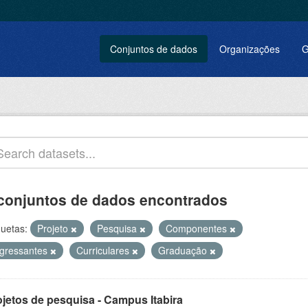
Conjuntos de dados
Organizações
G
conjuntos de dados encontrados
quetas:
Projeto
Pesquisa
Componentes
ngressantes
Curriculares
Graduação
ojetos de pesquisa - Campus Itabira