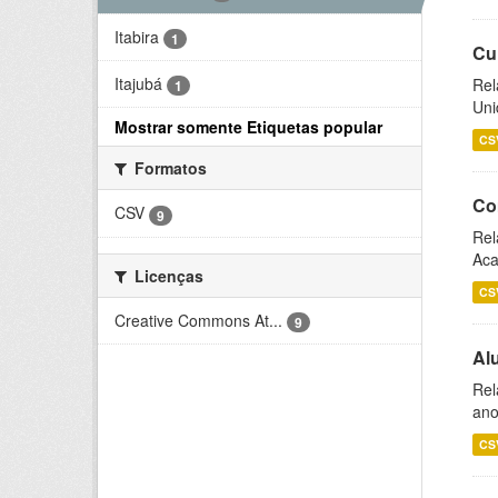
Itabira
1
Cu
Itajubá
Rel
1
Uni
Mostrar somente Etiquetas popular
CS
Formatos
Co
CSV
9
Rel
Aca
Licenças
CS
Creative Commons At...
9
Al
Rel
ano
CS