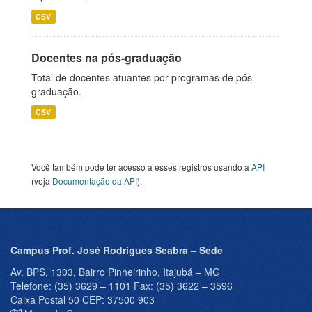
CSV
Docentes na pós-graduação
Total de docentes atuantes por programas de pós-
graduação.
CSV
Você também pode ter acesso a esses registros usando a
API
(veja
Documentação da API
).
Campus Prof. José Rodrigues Seabra – Sede
Av. BPS, 1303, Bairro Pinheirinho, Itajubá – MG
Telefone: (35) 3629 – 1101 Fax: (35) 3622 – 3596
Caixa Postal 50 CEP: 37500 903