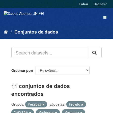
Entrar
Registrar
Conjuntos de dados
Ordenar por
11 conjuntos de dados
encontrados
Grupos:
Pessoas
Etiquetas:
Projeto
QRSTAE
Professor
Pesquisa