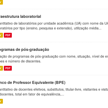
V
raestrutura laboratorial
ntitativo de laboratórios por unidade acadêmica (UA) com nome da U
oratórios por tipo (ensino, pesquisa e extensão), utilização média...
V
PDF
ogramas de pós-graduação
ação de programas de pós-graduação com nome, situação, nível de ens
es e número de discentes.
V
PDF
nco de Professor Equivalente (BPE)
ntitativo de docentes efetivos, substitutos, titular-livre, visitantes e vi
docentes, total em fator de equivalência,...
V