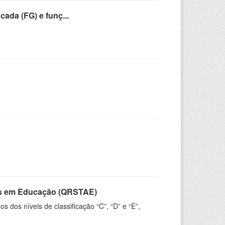
cada (FG) e funç...
vos em Educação (QRSTAE)
dos níveis de classificação “C”, “D” e “E”,