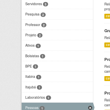
Servidores
Rel
3
pro
Pesquisa
2
CS
Professor
2
Gr
Projeto
2
Rel
Ativos
CS
1
Bolsistas
1
Pr
BPE
Rel
1
cam
Itabira
1
CS
Itajubá
1
Pr
Laboratórios
1
Rel
cam
Pessoas
1