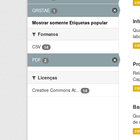
CS
QRSTAE
1
Inf
Mostrar somente Etiquetas popular
Qua
Formatos
lab
CS
CSV
14
PDF
2
Pr
Rel
Licenças
Cap
CS
Creative Commons At...
14
Ba
Qua
de 
CS