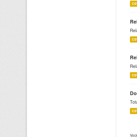
CS
Re
Rel
CS
Re
Rel
CS
Do
Tot
CS
Voc