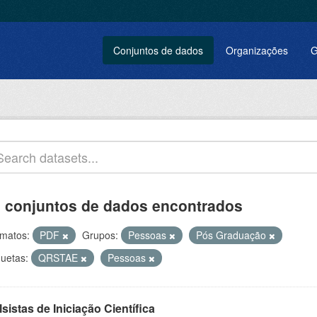
Conjuntos de dados
Organizações
G
 conjuntos de dados encontrados
matos:
PDF
Grupos:
Pessoas
Pós Graduação
quetas:
QRSTAE
Pessoas
sistas de Iniciação Científica