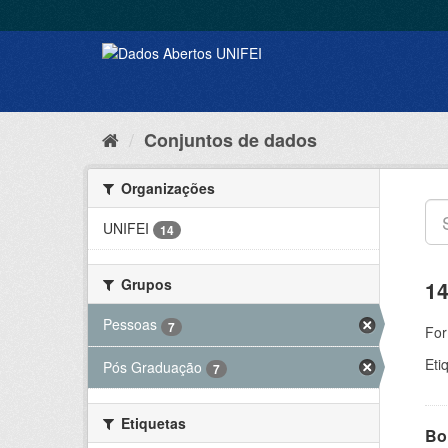
Conjuntos de dados
Organizações
UNIFEI
14
Grupos
14
Pessoas
7
For
Eti
Pós Graduação
7
Etiquetas
Bol