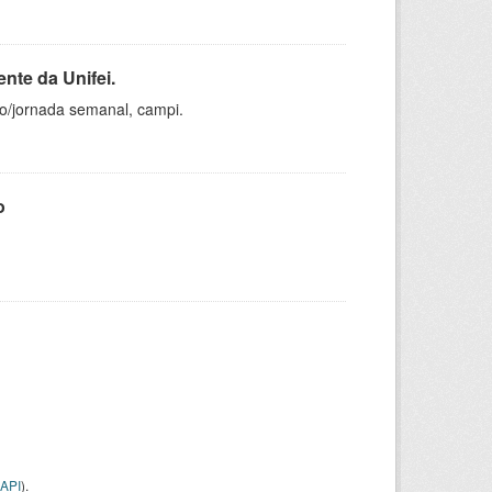
nte da Unifei.
ho/jornada semanal, campi.
o
API
).