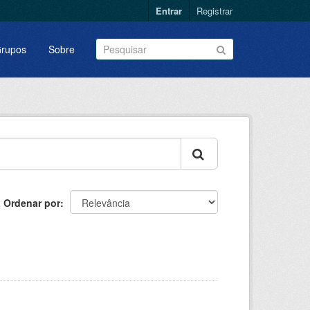
Entrar
Registrar
rupos
Sobre
Ordenar por