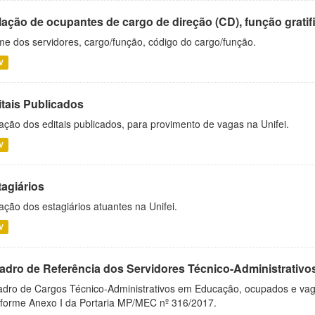
ação de ocupantes de cargo de direção (CD), função gratifi
e dos servidores, cargo/função, código do cargo/função.
V
itais Publicados
ação dos editais publicados, para provimento de vagas na Unifei.
V
tagiários
ação dos estagiários atuantes na Unifei.
V
adro de Referência dos Servidores Técnico-Administrati
dro de Cargos Técnico-Administrativos em Educação, ocupados e vagos 
forme Anexo I da Portaria MP/MEC nº 316/2017.