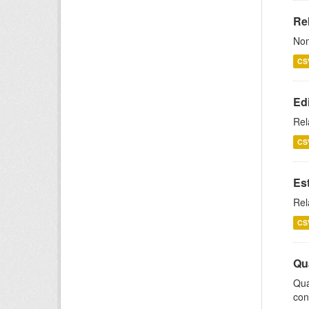
Rel
Nom
CS
Ed
Rel
CS
Es
Rel
CS
Qu
Qua
con