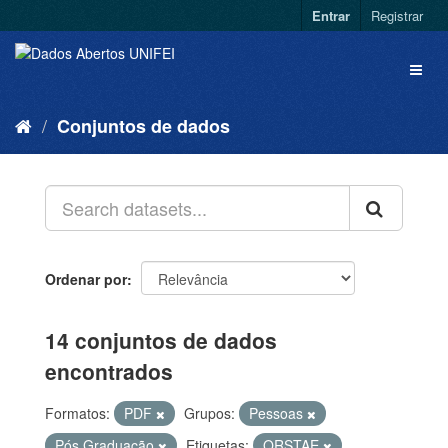
Entrar
Registrar
Conjuntos de dados
Ordenar por
14 conjuntos de dados
encontrados
Formatos:
PDF
Grupos:
Pessoas
Pós Graduação
Etiquetas:
QRSTAE