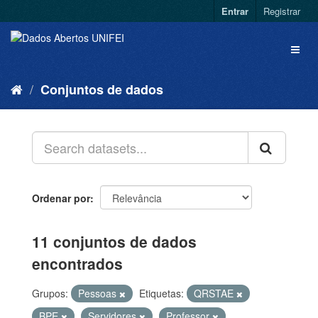
Entrar
Registrar
Conjuntos de dados
Ordenar por
11 conjuntos de dados
encontrados
Grupos:
Pessoas
Etiquetas:
QRSTAE
BPE
Servidores
Professor