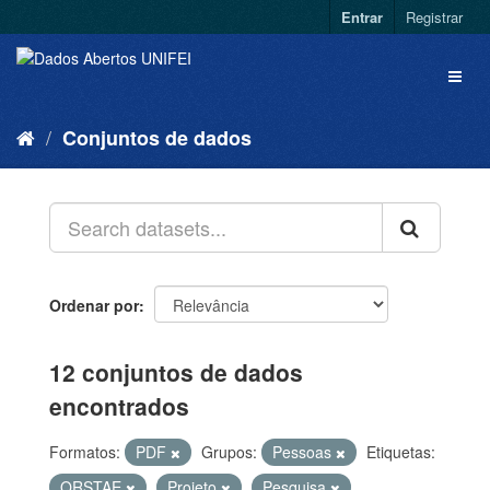
Entrar
Registrar
Conjuntos de dados
Ordenar por
12 conjuntos de dados
encontrados
Formatos:
PDF
Grupos:
Pessoas
Etiquetas:
QRSTAE
Projeto
Pesquisa