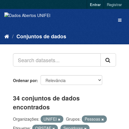
Entrar
Registrar
Conjuntos de dados
Ordenar por
34 conjuntos de dados
encontrados
Organizações:
UNIFEI
Grupos:
Pessoas
Etiquetas:
QRSTAE
Servidores