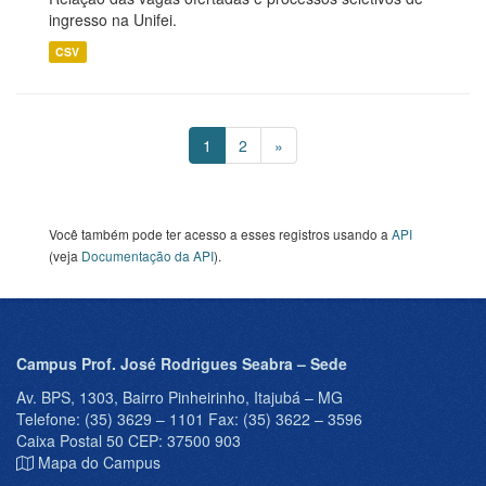
ingresso na Unifei.
CSV
1
2
»
Você também pode ter acesso a esses registros usando a
API
(veja
Documentação da API
).
Campus Prof. José Rodrigues Seabra – Sede
Av. BPS, 1303, Bairro Pinheirinho, Itajubá – MG
Telefone: (35) 3629 – 1101 Fax: (35) 3622 – 3596
Caixa Postal 50 CEP: 37500 903
Mapa do Campus