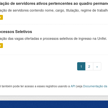
lação de servidores ativos pertencentes ao quadro permane
ação de servidores contendo nome, cargo, titulação, regime de trabal
V
ocessos Seletivos
ação das vagas ofertadas e processos seletivos de ingresso na Unifei.
V
1
2
»
ê também pode ter acesso a esses registros usando a
API
(veja
Documentação da 