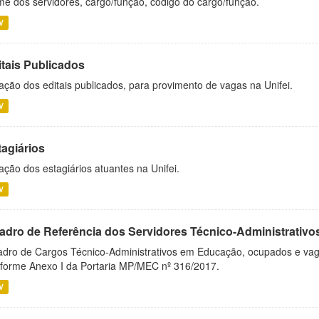
e dos servidores, cargo/função, código do cargo/função.
V
itais Publicados
ação dos editais publicados, para provimento de vagas na Unifei.
V
tagiários
ação dos estagiários atuantes na Unifei.
V
adro de Referência dos Servidores Técnico-Administrati
dro de Cargos Técnico-Administrativos em Educação, ocupados e vagos 
forme Anexo I da Portaria MP/MEC nº 316/2017.
V