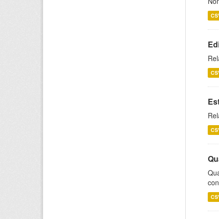
Nom
CS
Ed
Rel
CS
Es
Rel
CS
Qu
Qua
con
CS