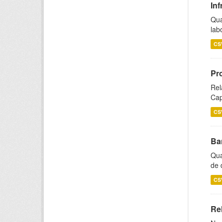
Inf
Qua
lab
CS
Pr
Rel
Cap
CS
Ba
Qua
de 
CS
Rel