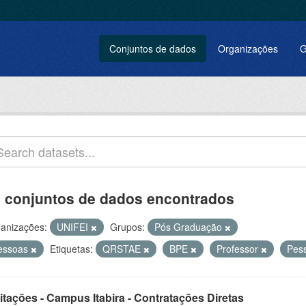
Conjuntos de dados
Organizações
G
 conjuntos de dados encontrados
anizações:
UNIFEI
Grupos:
Pós Graduação
essoas
Etiquetas:
QRSTAE
BPE
Professor
Pes
itações - Campus Itabira - Contratações Diretas