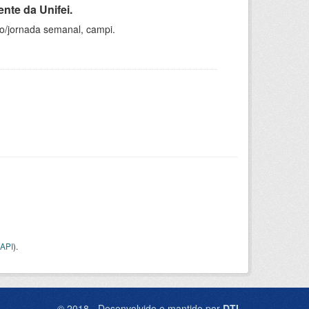
nte da Unifei.
ho/jornada semanal, campi.
API
).
© 2018 - Desenvolvido e mantido por
DTI