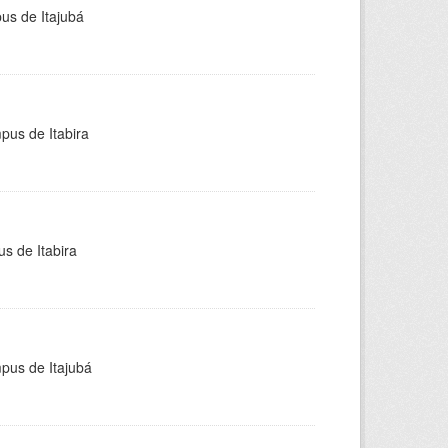
pus de Itajubá
pus de Itabira
s de Itabira
mpus de Itajubá