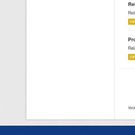
Re
Rel
CS
Pr
Rel
CS
Voc