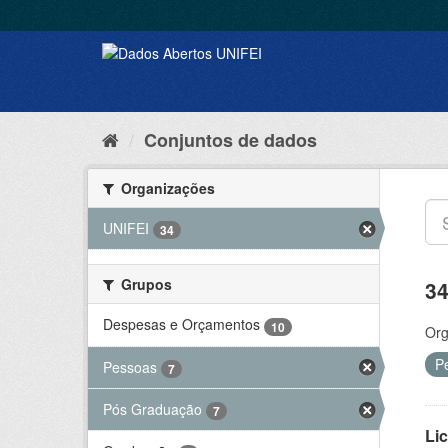
Conjuntos de dados
Organizações
UNIFEI
34
Grupos
34
Despesas e Orçamentos
10
Org
P
Pessoas
7
Pós Graduação
7
Lic