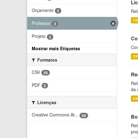
Li
Orçamento
2
Rel
CS
Professor
2
Projeto
2
Co
Con
Mostrar mais Etiquetas
CS
Formatos
CSV
34
Re
Rel
PDF
2
da 
CS
Licenças
Creative Commons At...
34
Bol
Rel
pro