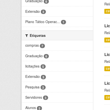
Graduação
6
Rel
Extensão
CS
3
Plano Tático Operac...
1
Lic
Rel
Etiquetas
CS
compras
7
Lic
Graduação
6
Rel
licitações
5
CS
Extensão
3
Li
Pesquisa
3
Rel
Servidores
CS
3
Alunos
2