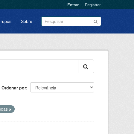
Entrar
Registrar
rupos
Sobre
Ordenar por
soas