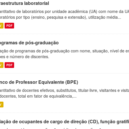
raestrutura laboratorial
ntitativo de laboratórios por unidade acadêmica (UA) com nome da U
oratórios por tipo (ensino, pesquisa e extensão), utilização média...
V
PDF
ogramas de pós-graduação
ação de programas de pós-graduação com nome, situação, nível de ens
es e número de discentes.
V
PDF
nco de Professor Equivalente (BPE)
ntitativo de docentes efetivos, substitutos, titular-livre, visitantes e vi
docentes, total em fator de equivalência,...
V
ação de ocupantes de cargo de direção (CD), função gratifi