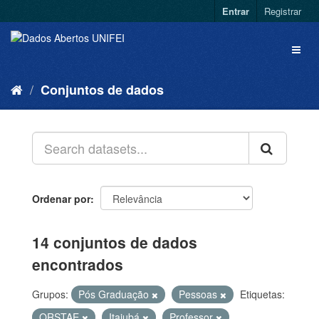
Entrar
Registrar
Conjuntos de dados
Ordenar por
14 conjuntos de dados
encontrados
Grupos:
Pós Graduação
Pessoas
Etiquetas:
QRSTAE
Itajubá
Professor