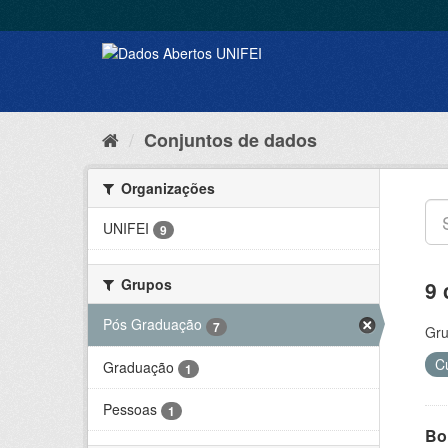
Conjuntos de dados
Organizações
UNIFEI
9
Grupos
9 
Pós Graduação
7
Gru
C
Graduação
1
Pessoas
1
Bol