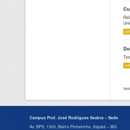
Cu
Rel
Uni
CS
Do
Tot
CS
Voc
Campus Prof. José Rodrigues Seabra – Sede
Av. BPS, 1303, Bairro Pinheirinho, Itajubá – MG