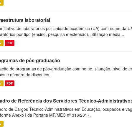
V
raestrutura laboratorial
ntitativo de laboratórios por unidade acadêmica (UA) com nome da U
oratórios por tipo (ensino, pesquisa e extensão), utilização média...
V
PDF
ogramas de pós-graduação
ação de programas de pós-graduação com nome, situação, nível de ens
es e número de discentes.
V
PDF
adro de Referência dos Servidores Técnico-Administrati
dro de Cargos Técnico-Administrativos em Educação, ocupados e vagos 
forme Anexo I da Portaria MP/MEC nº 316/2017.
V