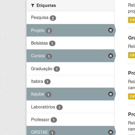
Rel
Etiquetas
pro
Pesquisa
2
CS
Projeto
2
Gr
Bolsistas
1
Rel
Cursos
CS
1
Graduação
1
Pr
Itabira
Rel
1
cam
Itajubá
1
CS
Laboratórios
1
Pr
Professor
1
Rel
cam
QRSTAE
1