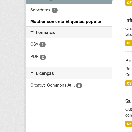
CS
Servidores
1
Inf
Mostrar somente Etiquetas popular
Qua
Formatos
lab
CS
CSV
9
PDF
2
Pr
Rel
Licenças
Cap
CS
Creative Commons At...
9
Qu
Qua
con
CS