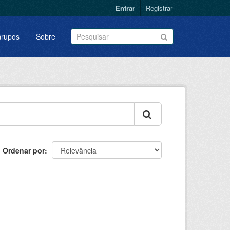
Entrar
Registrar
rupos
Sobre
Ordenar por