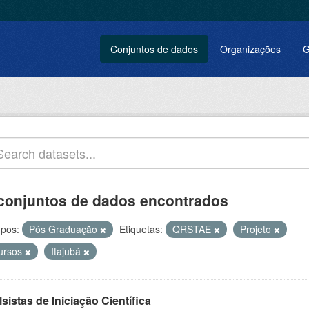
Conjuntos de dados
Organizações
G
conjuntos de dados encontrados
pos:
Pós Graduação
Etiquetas:
QRSTAE
Projeto
ursos
Itajubá
sistas de Iniciação Científica