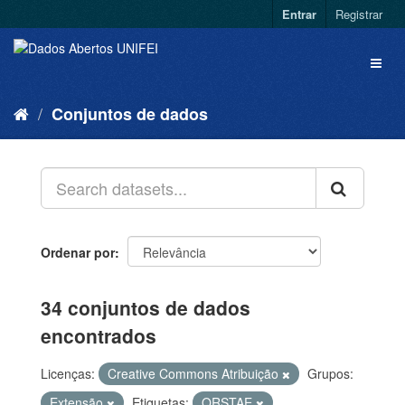
Entrar
Registrar
Conjuntos de dados
Ordenar por
34 conjuntos de dados
encontrados
Licenças:
Creative Commons Atribuição
Grupos:
Extensão
Etiquetas:
QRSTAE