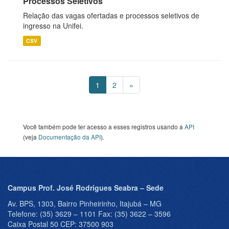
Processos Seletivos
Relação das vagas ofertadas e processos seletivos de
ingresso na Unifei.
CSV
1
2
»
Você também pode ter acesso a esses registros usando a
API
(veja
Documentação da API
).
Campus Prof. José Rodrigues Seabra – Sede
Av. BPS, 1303, Bairro Pinheirinho, Itajubá – MG
Telefone: (35) 3629 – 1101 Fax: (35) 3622 – 3596
Caixa Postal 50 CEP: 37500 903