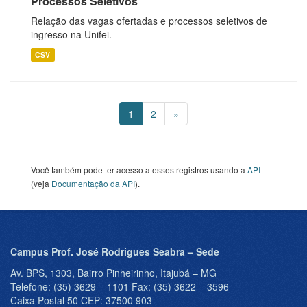
Processos Seletivos
Relação das vagas ofertadas e processos seletivos de
ingresso na Unifei.
CSV
1
2
»
Você também pode ter acesso a esses registros usando a
API
(veja
Documentação da API
).
Campus Prof. José Rodrigues Seabra – Sede
Av. BPS, 1303, Bairro Pinheirinho, Itajubá – MG
Telefone: (35) 3629 – 1101 Fax: (35) 3622 – 3596
Caixa Postal 50 CEP: 37500 903