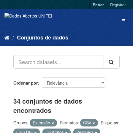
Entrar
Registrar
Conjuntos de dados
Ordenar por
34 conjuntos de dados
encontrados
Grupos:
Extensão
Formatos:
CSV
Etiquetas:
QRSTAE
Contratos
Pesquisa