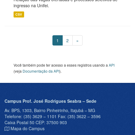
ingresso na Unifei.
CSV
1
2
»
Você também pode ter acesso a esses registros usando a
API
(veja
Documentação da API
).
Campus Prof. José Rodrigues Seabra – Sede
Av. BPS, 1303, Bairro Pinheirinho, Itajubá – MG
Telefone: (35) 3629 – 1101 Fax: (35) 3622 – 3596
Caixa Postal 50 CEP: 37500 903
Mapa do Campus