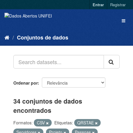
Entrar
Registrar
Conjuntos de dados
Ordenar por
34 conjuntos de dados
encontrados
Formatos:
CSV
Etiquetas:
QRSTAE
Servidores
Projeto
Pessoas