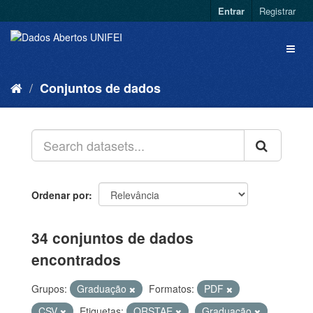
Entrar
Registrar
Conjuntos de dados
Ordenar por
34 conjuntos de dados
encontrados
Grupos:
Graduação
Formatos:
PDF
CSV
Etiquetas:
QRSTAE
Graduação