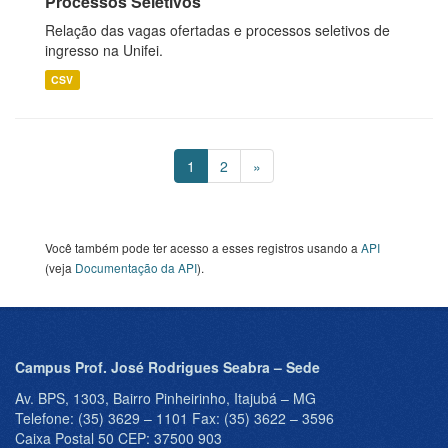
Processos Seletivos
Relação das vagas ofertadas e processos seletivos de
ingresso na Unifei.
CSV
1
2
»
Você também pode ter acesso a esses registros usando a
API
(veja
Documentação da API
).
Campus Prof. José Rodrigues Seabra – Sede
Av. BPS, 1303, Bairro Pinheirinho, Itajubá – MG
Telefone: (35) 3629 – 1101 Fax: (35) 3622 – 3596
Caixa Postal 50 CEP: 37500 903