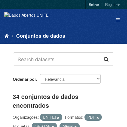
Entrar
Registrar
Conjuntos de dados
Ordenar por
34 conjuntos de dados
encontrados
Organizações:
UNIFEI
Formatos:
PDF
Etiquetas:
QRSTAE
Ativos