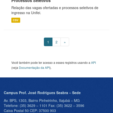
Processos Seletivos
Relação das vagas ofertadas e processos seletivos de
ingresso na Unifei.
CSV
1
2
»
Você também pode ter acesso a esses registros usando a
API
(veja
Documentação da API
).
Campus Prof. José Rodrigues Seabra – Sede
Av. BPS, 1303, Bairro Pinheirinho, Itajubá – MG
Telefone: (35) 3629 – 1101 Fax: (35) 3622 – 3596
Caixa Postal 50 CEP: 37500 903