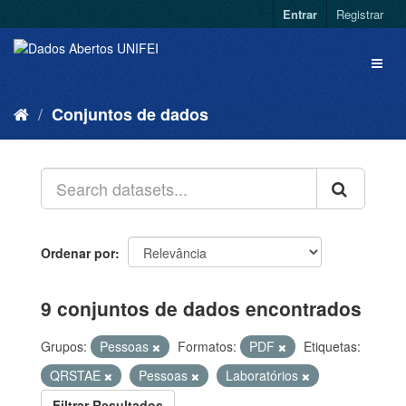
Entrar
Registrar
Conjuntos de dados
Ordenar por
9 conjuntos de dados encontrados
Grupos:
Pessoas
Formatos:
PDF
Etiquetas:
QRSTAE
Pessoas
Laboratórios
Filtrar Resultados