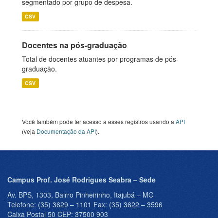
segmentado por grupo de despesa.
CSV
Docentes na pós-graduação
Total de docentes atuantes por programas de pós-
graduação.
CSV
Você também pode ter acesso a esses registros usando a
API
(veja
Documentação da API
).
Campus Prof. José Rodrigues Seabra – Sede
Av. BPS, 1303, Bairro Pinheirinho, Itajubá – MG
Telefone: (35) 3629 – 1101 Fax: (35) 3622 – 3596
Caixa Postal 50 CEP: 37500 903