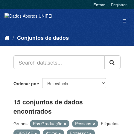
Entrar
Registrar
Conjuntos de dados
Ordenar por
15 conjuntos de dados
encontrados
Grupos:
Pós Graduação
Pessoas
Etiquetas:
QRSTAE
Ativos
Professor