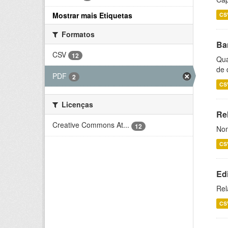
Mostrar mais Etiquetas
CS
Formatos
Ba
CSV
12
Qua
de 
PDF
2
CS
Licenças
Rel
Creative Commons At...
12
Nom
CS
Ed
Rel
CS