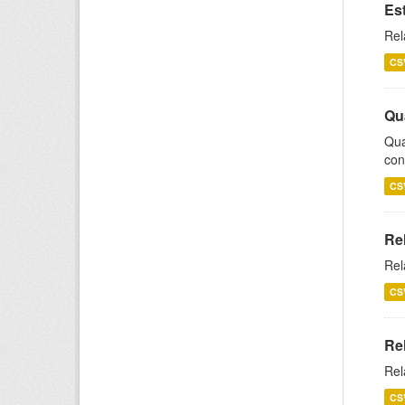
Es
Rel
CS
Qu
Qua
con
CS
Re
Rel
CS
Re
Rel
CS