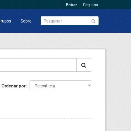
Entrar
Registrar
rupos
Sobre
Ordenar por