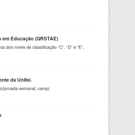
vos em Educação (QRSTAE)
dos níveis de classificação “C”, “D” e “E”,
nte da Unifei.
ho/jornada semanal, campi.
o