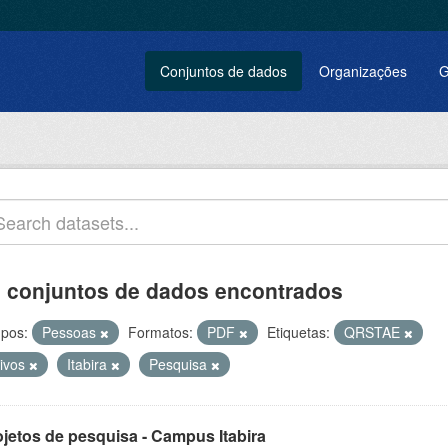
Conjuntos de dados
Organizações
G
 conjuntos de dados encontrados
pos:
Pessoas
Formatos:
PDF
Etiquetas:
QRSTAE
tivos
Itabira
Pesquisa
ojetos de pesquisa - Campus Itabira