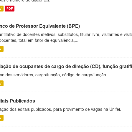
V
PDF
nco de Professor Equivalente (BPE)
ntitativo de docentes efetivos, substitutos, titular-livre, visitantes e vi
docentes, total em fator de equivalência,...
V
ação de ocupantes de cargo de direção (CD), função gratifi
e dos servidores, cargo/função, código do cargo/função.
V
itais Publicados
ação dos editais publicados, para provimento de vagas na Unifei.
V