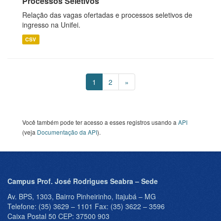
Processos Seletivos
Relação das vagas ofertadas e processos seletivos de
ingresso na Unifei.
CSV
1
2
»
Você também pode ter acesso a esses registros usando a
API
(veja
Documentação da API
).
Campus Prof. José Rodrigues Seabra – Sede
Av. BPS, 1303, Bairro Pinheirinho, Itajubá – MG
Telefone: (35) 3629 – 1101 Fax: (35) 3622 – 3596
Caixa Postal 50 CEP: 37500 903