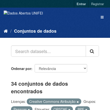
Entrar
Registrar
Conjuntos de dados
Ordenar por
34 conjuntos de dados
encontrados
Licenças:
Creative Commons Atribuição
Grupos:
Pessoas
Etiquetas:
QRSTAE
BPE