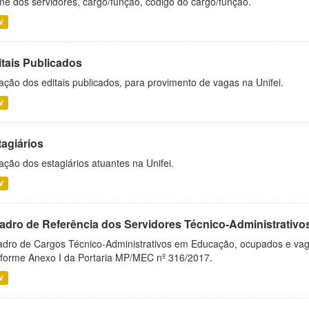
e dos servidores, cargo/função, código do cargo/função.
V
itais Publicados
ação dos editais publicados, para provimento de vagas na Unifei.
V
tagiários
ação dos estagiários atuantes na Unifei.
V
adro de Referência dos Servidores Técnico-Administrati
dro de Cargos Técnico-Administrativos em Educação, ocupados e vagos 
forme Anexo I da Portaria MP/MEC nº 316/2017.
V