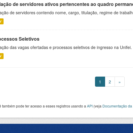
lação de servidores ativos pertencentes ao quadro permane
ação de servidores contendo nome, cargo, titulação, regime de trabal
V
ocessos Seletivos
ação das vagas ofertadas e processos seletivos de ingresso na Unifei.
V
1
2
»
ê também pode ter acesso a esses registros usando a
API
(veja
Documentação da 