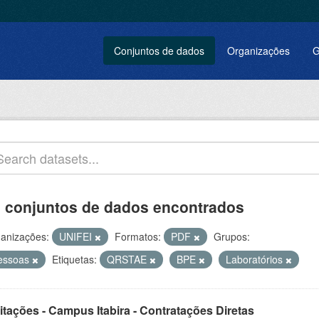
Conjuntos de dados
Organizações
G
 conjuntos de dados encontrados
anizações:
UNIFEI
Formatos:
PDF
Grupos:
essoas
Etiquetas:
QRSTAE
BPE
Laboratórios
itações - Campus Itabira - Contratações Diretas