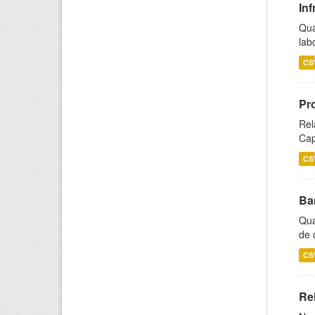
Inf
Qua
lab
CS
Pr
Rel
Cap
CS
Ba
Qua
de 
CS
Rel