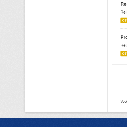
Re
Rel
CS
Pr
Rel
CS
Voc