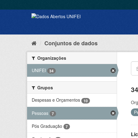
Conjuntos de dados
Organizações
UNIFEI
34
Grupos
34
Despesas e Orçamentos
10
Org
P
Pessoas
7
Pós Graduação
7
Lic