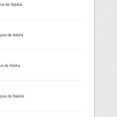
pus de Itajubá
pus de Itabira
s de Itabira
mpus de Itajubá