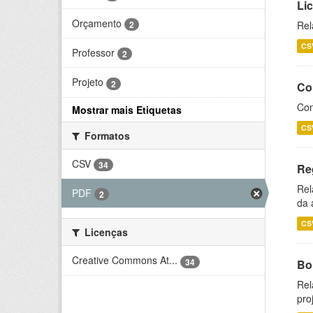
Li
Orçamento
2
Rel
CS
Professor
2
Projeto
2
Co
Con
Mostrar mais Etiquetas
CS
Formatos
CSV
34
Re
Rel
PDF
2
da 
CS
Licenças
Creative Commons At...
34
Bol
Rel
pro