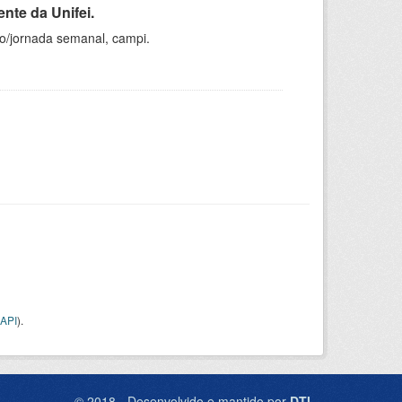
nte da Unifei.
ho/jornada semanal, campi.
API
).
© 2018 - Desenvolvido e mantido por
DTI