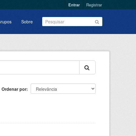
Entrar
Registrar
rupos
Sobre
Ordenar por