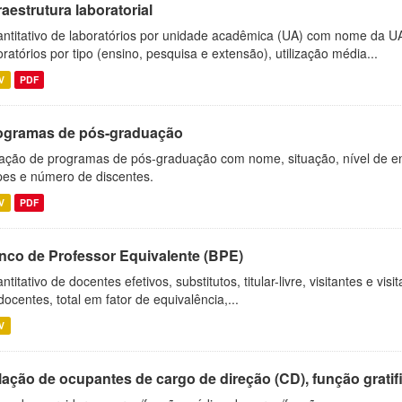
raestrutura laboratorial
ntitativo de laboratórios por unidade acadêmica (UA) com nome da U
oratórios por tipo (ensino, pesquisa e extensão), utilização média...
V
PDF
ogramas de pós-graduação
ação de programas de pós-graduação com nome, situação, nível de ens
es e número de discentes.
V
PDF
nco de Professor Equivalente (BPE)
ntitativo de docentes efetivos, substitutos, titular-livre, visitantes e vi
docentes, total em fator de equivalência,...
V
ação de ocupantes de cargo de direção (CD), função gratifi