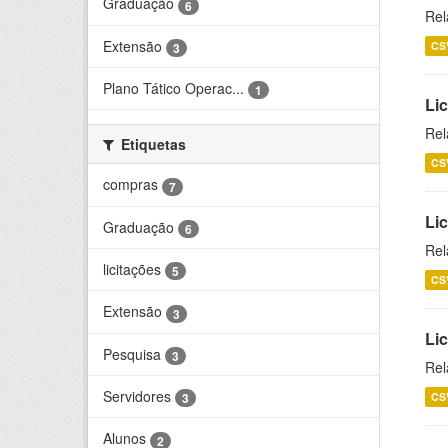
Graduação
6
Rel
Extensão
CS
3
Plano Tático Operac...
1
Lic
Rel
Etiquetas
CS
compras
7
Lic
Graduação
6
Rel
licitações
5
CS
Extensão
3
Li
Pesquisa
3
Rel
Servidores
CS
3
Alunos
2