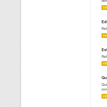
Nom
CS
Ed
Rel
CS
Es
Rel
CS
Qu
Qua
con
CS