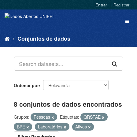
Entrar
Registrar
Conjuntos de dados
Ordenar por
8 conjuntos de dados encontrados
Grupos:
Pessoas
Etiquetas:
QRSTAE
BPE
Laboratórios
Ativos
Filtrar Resultados