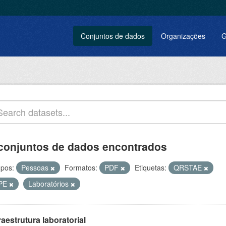
Conjuntos de dados
Organizações
G
conjuntos de dados encontrados
pos:
Pessoas
Formatos:
PDF
Etiquetas:
QRSTAE
PE
Laboratórios
raestrutura laboratorial