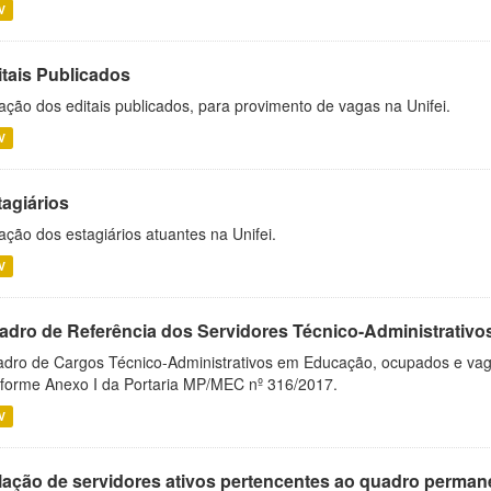
V
itais Publicados
ação dos editais publicados, para provimento de vagas na Unifei.
V
tagiários
ação dos estagiários atuantes na Unifei.
V
adro de Referência dos Servidores Técnico-Administrati
dro de Cargos Técnico-Administrativos em Educação, ocupados e vagos 
forme Anexo I da Portaria MP/MEC nº 316/2017.
V
lação de servidores ativos pertencentes ao quadro permane