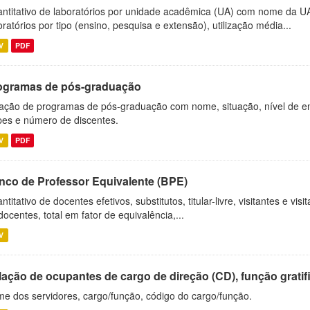
ntitativo de laboratórios por unidade acadêmica (UA) com nome da U
oratórios por tipo (ensino, pesquisa e extensão), utilização média...
V
PDF
ogramas de pós-graduação
ação de programas de pós-graduação com nome, situação, nível de ens
es e número de discentes.
V
PDF
nco de Professor Equivalente (BPE)
ntitativo de docentes efetivos, substitutos, titular-livre, visitantes e vi
docentes, total em fator de equivalência,...
V
ação de ocupantes de cargo de direção (CD), função gratifi
e dos servidores, cargo/função, código do cargo/função.