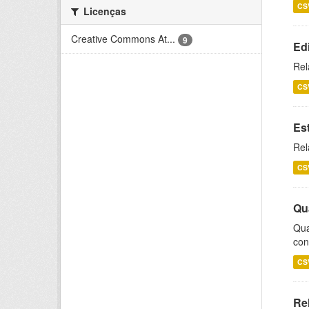
CS
Licenças
Creative Commons At...
9
Ed
Rel
CS
Es
Rel
CS
Qu
Qua
con
CS
Re