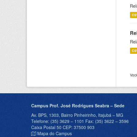
Rel
CS
Re
Rel
CS
Voc
Campus Prof. José Rodrigues Seabra – Sede
Av. BPS, 1303, Bairro Pinheirinho, Itajubá – MG
Telefone: (35) 3629 – 1101 Fax: (35) 3622 – 3596
Caixa Postal 50 CEP: 37500 903
Mapa do Campus