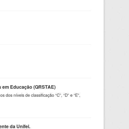
vos em Educação (QRSTAE)
dos níveis de classificação “C”, “D” e “E”,
nte da Unifei.