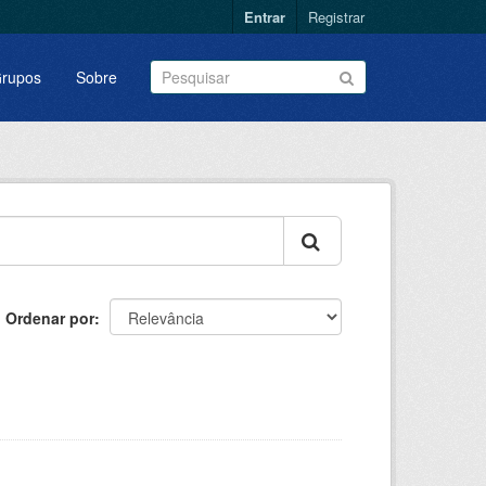
Entrar
Registrar
rupos
Sobre
Ordenar por