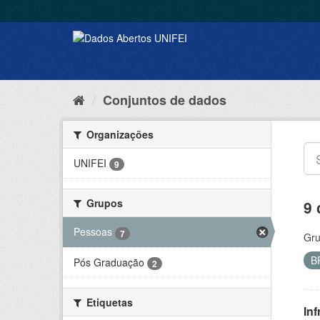
Conjuntos de dados
Organizações
UNIFEI
9
Grupos
9 
Pessoas
7
Gru
B
Pós Graduação
2
Etiquetas
Inf