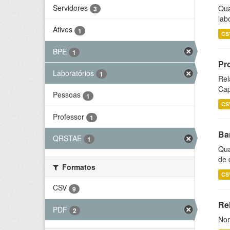
Servidores
Qua
3
lab
Ativos
1
CS
BPE
1
Pr
Laboratórios
1
Rel
Cap
Pessoas
1
CS
Professor
1
Ba
QRSTAE
1
Qua
de 
Formatos
CS
CSV
9
Rel
PDF
2
Nom