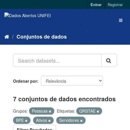
Entrar
Registrar
Conjuntos de dados
Ordenar por
7 conjuntos de dados encontrados
Grupos:
Pessoas
Etiquetas:
QRSTAE
BPE
Ativos
Servidores
Filtrar Resultados