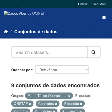
Entrar
Registrar
Conjuntos de dados
Ordenar por
9 conjuntos de dados encontrados
Grupos:
Plano Tático Operacional
Etiquetas:
QRSTAE
Contratos
Extensão
Itajubá
Convênios
Servidores