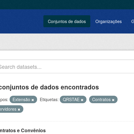
Conjuntos de dados
Organizações
G
conjuntos de dados encontrados
pos:
Extensão
Etiquetas:
QRSTAE
Contratos
ervidores
ntratos e Convênios