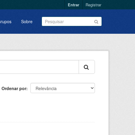
Entrar
Registrar
rupos
Sobre
Ordenar por