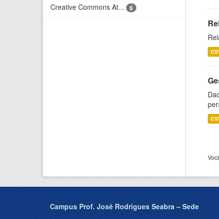
Creative Commons At...
6
Re
Rel
CS
Ge
Dad
per
CS
Voc
Campus Prof. José Rodrigues Seabra – Sede