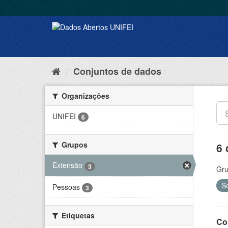
Conjuntos de dados
Organizações
UNIFEI
6
Grupos
6 
Extensão
3
Gru
S
Pessoas
3
Etiquetas
Co