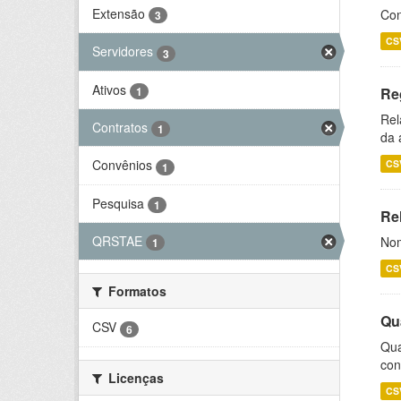
Extensão
Con
3
CS
Servidores
3
Ativos
1
Re
Rel
Contratos
1
da 
Convênios
CS
1
Pesquisa
1
Rel
QRSTAE
Nom
1
CS
Formatos
Qu
CSV
6
Qua
con
Licenças
CS