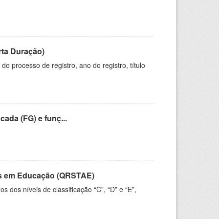
rta Duração)
o processo de registro, ano do registro, título
cada (FG) e funç...
vos em Educação (QRSTAE)
dos níveis de classificação “C”, “D” e “E”,