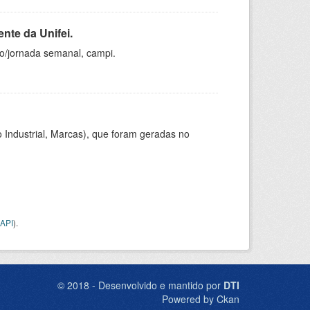
nte da Unifei.
ho/jornada semanal, campi.
 Industrial, Marcas), que foram geradas no
API
).
© 2018 - Desenvolvido e mantido por
DTI
Powered by Ckan