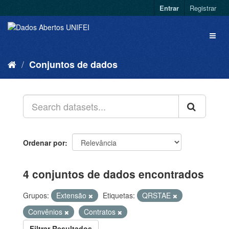
Entrar
Registrar
Conjuntos de dados
Ordenar por
4 conjuntos de dados encontrados
Grupos:
Extensão
Etiquetas:
QRSTAE
Convênios
Contratos
Filtrar Resultados