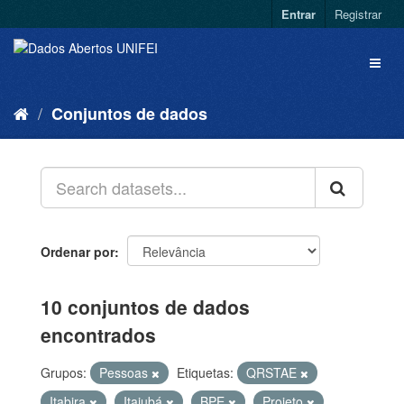
Entrar
Registrar
Conjuntos de dados
Ordenar por
10 conjuntos de dados
encontrados
Grupos:
Pessoas
Etiquetas:
QRSTAE
Itabira
Itajubá
BPE
Projeto