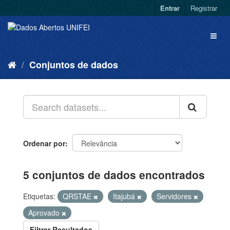
Entrar
Registrar
Conjuntos de dados
Ordenar por
5 conjuntos de dados encontrados
Etiquetas:
QRSTAE
Itajubá
Servidores
Aprovado
Filtrar Resultados