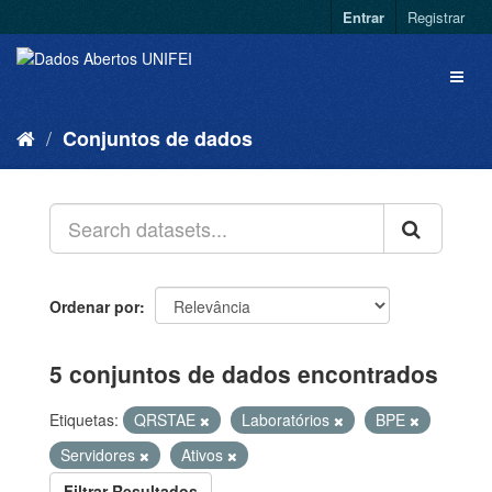
Entrar
Registrar
Conjuntos de dados
Ordenar por
5 conjuntos de dados encontrados
Etiquetas:
QRSTAE
Laboratórios
BPE
Servidores
Ativos
Filtrar Resultados