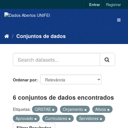
Entrar
Registrar
Conjuntos de dados
Ordenar por
6 conjuntos de dados encontrados
Etiquetas:
QRSTAE
Orçamento
Ativos
Aprovado
Curriculares
Servidores
Filtrar Resultados