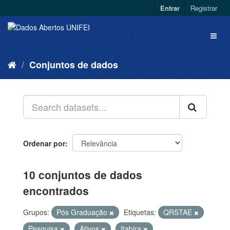
Entrar
Registrar
Conjuntos de dados
Ordenar por
10 conjuntos de dados
encontrados
Grupos:
Pós Graduação
Etiquetas:
QRSTAE
Pesquisa
Ativos
Itabira