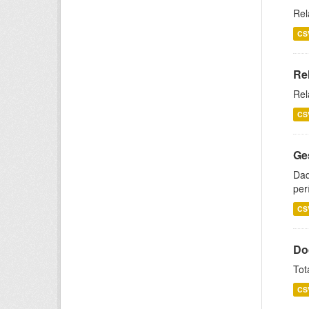
Rel
CS
Re
Rel
CS
Ge
Dad
per
CS
Do
Tot
CS