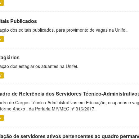
V
itais Publicados
ação dos editais publicados, para provimento de vagas na Unifei.
V
tagiários
ação dos estagiários atuantes na Unifei.
V
adro de Referência dos Servidores Técnico-Administrati
dro de Cargos Técnico-Administrativos em Educação, ocupados e vagos 
forme Anexo I da Portaria MP/MEC nº 316/2017.
V
lação de servidores ativos pertencentes ao quadro permane