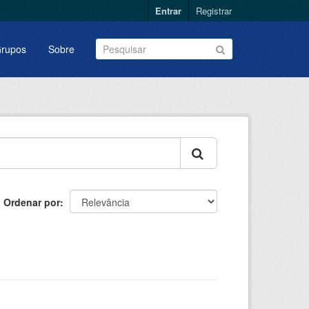
Entrar
Registrar
rupos
Sobre
Ordenar por