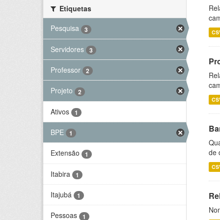
Rel
Etiquetas
cam
Pesquisa
3
CS
Servidores
3
Pr
Professor
2
Rel
cam
Projeto
2
CS
Ativos
1
Ba
BPE
1
Qua
de 
Extensão
1
CS
Itabira
1
Itajubá
Rel
1
Nom
Pessoas
1