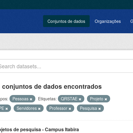
Conjuntos de dados
Organizações
G
 conjuntos de dados encontrados
pos:
Pessoas
Etiquetas:
QRSTAE
Projeto
PE
Servidores
Professor
Pesquisa
ojetos de pesquisa - Campus Itabira