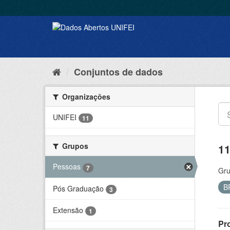
Conjuntos de dados
Organizações
UNIFEI
11
Grupos
11
Pessoas
7
Gru
B
Pós Graduação
3
Extensão
1
Pr