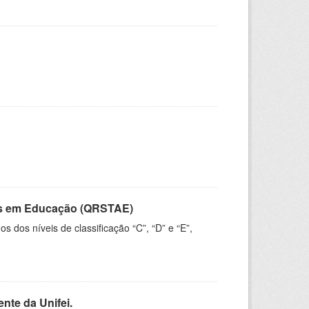
vos em Educação (QRSTAE)
dos níveis de classificação “C”, “D” e “E”,
nte da Unifei.