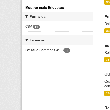
CS
Mostrar mais Etiquetas
Ed
Formatos
Rel
CSV
11
CS
Licenças
Es
Creative Commons At...
11
Rel
CS
Qu
Qua
con
CS
Re