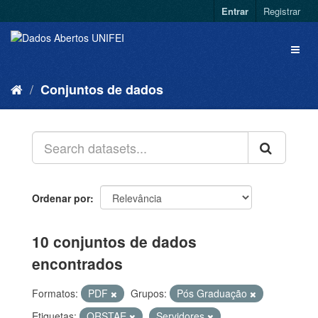
Entrar
Registrar
Conjuntos de dados
Ordenar por
10 conjuntos de dados
encontrados
Formatos:
PDF
Grupos:
Pós Graduação
Etiquetas:
QRSTAE
Servidores