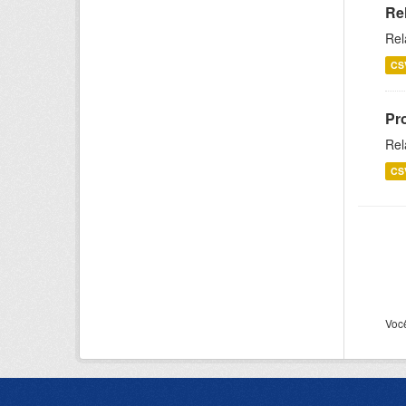
Re
Rel
CS
Pr
Rel
CS
Voc