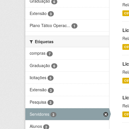
Graduação
6
Rel
Extensão
CS
3
Plano Tático Operac...
1
Lic
Rel
Etiquetas
CS
compras
7
Lic
Graduação
6
Rel
licitações
5
CS
Extensão
3
Li
Pesquisa
3
Rel
Servidores
CS
3
Alunos
2