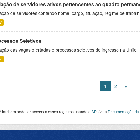
lação de servidores ativos pertencentes ao quadro permane
ação de servidores contendo nome, cargo, titulação, regime de trabal
V
ocessos Seletivos
ação das vagas ofertadas e processos seletivos de ingresso na Unifei.
V
1
2
»
ê também pode ter acesso a esses registros usando a
API
(veja
Documentação da 