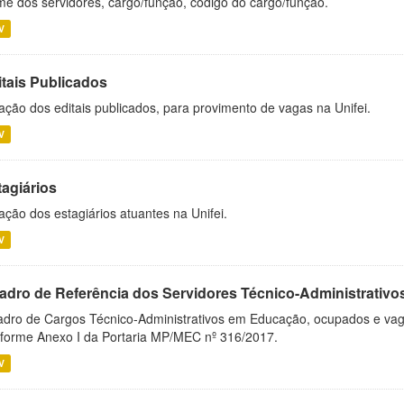
e dos servidores, cargo/função, código do cargo/função.
V
itais Publicados
ação dos editais publicados, para provimento de vagas na Unifei.
V
tagiários
ação dos estagiários atuantes na Unifei.
V
adro de Referência dos Servidores Técnico-Administrati
dro de Cargos Técnico-Administrativos em Educação, ocupados e vagos 
forme Anexo I da Portaria MP/MEC nº 316/2017.
V