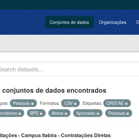
Conjuntos de dados
Organizações
G
 conjuntos de dados encontrados
pos:
Pessoas
Formatos:
CSV
Etiquetas:
QRSTAE
ervidores
BPE
Ativos
Aprovado
Pessoas
itações - Campus Itabira - Contratações Diretas