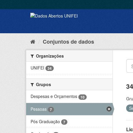
Conjuntos de dados
Organizações
UNIFEI
34
Grupos
34
Despesas e Orçamentos
10
Gru
S
Pessoas
7
Pós Graduação
7
Lic