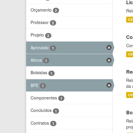
Li
Orçamento
2
Rel
CS
Professor
2
Projeto
2
Co
Con
Aprovado
1
CS
Ativos
1
Re
Bolsistas
1
Rel
BPE
1
da 
CS
Componentes
1
Concluídos
1
Bol
Rel
Contratos
1
pro