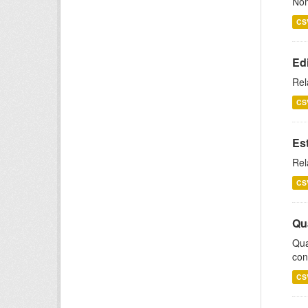
Nom
CS
Ed
Rel
CS
Es
Rel
CS
Qu
Qua
con
CS