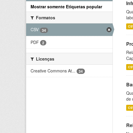
Inf
Mostrar somente Etiquetas popular
Qua
lab
Formatos
CS
CSV
34
PDF
2
Pr
Rel
Cap
Licenças
CS
Creative Commons At...
34
Ba
Qua
de 
CS
Rel