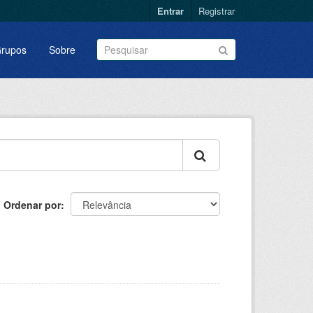
Entrar
Registrar
rupos
Sobre
Ordenar por