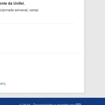
nte da Unifei.
ho/jornada semanal, campi.
API
).
© 2018 - Desenvolvido e mantido por
DTI