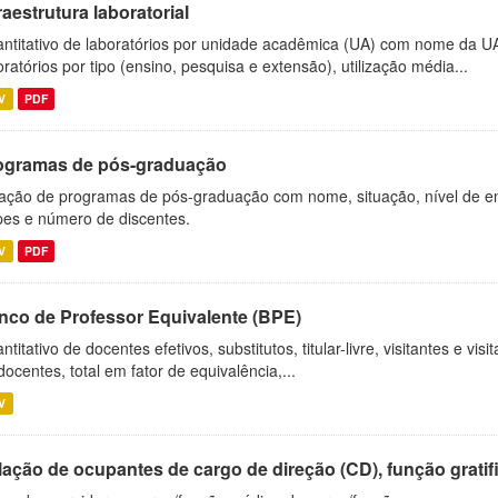
raestrutura laboratorial
ntitativo de laboratórios por unidade acadêmica (UA) com nome da U
oratórios por tipo (ensino, pesquisa e extensão), utilização média...
V
PDF
ogramas de pós-graduação
ação de programas de pós-graduação com nome, situação, nível de ens
es e número de discentes.
V
PDF
nco de Professor Equivalente (BPE)
ntitativo de docentes efetivos, substitutos, titular-livre, visitantes e vi
docentes, total em fator de equivalência,...
V
ação de ocupantes de cargo de direção (CD), função gratifi