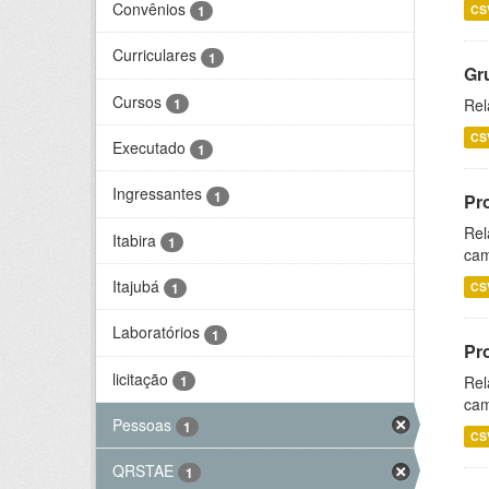
Convênios
CS
1
Curriculares
1
Gr
Cursos
1
Rel
CS
Executado
1
Ingressantes
1
Pr
Rel
Itabira
1
cam
Itajubá
CS
1
Laboratórios
1
Pr
licitação
1
Rel
cam
Pessoas
1
CS
QRSTAE
1