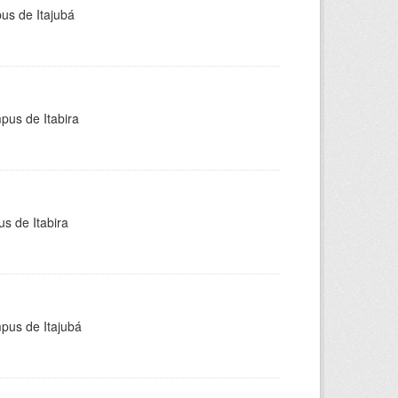
pus de Itajubá
pus de Itabira
s de Itabira
mpus de Itajubá