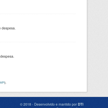
e despesa.
 despesa.
API
).
© 2018 - Desenvolvido e mantido por
DTI