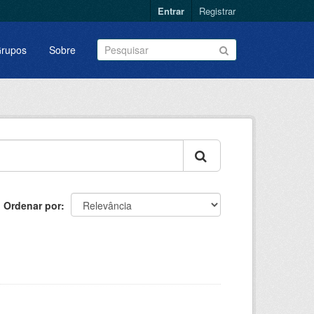
Entrar
Registrar
rupos
Sobre
Ordenar por