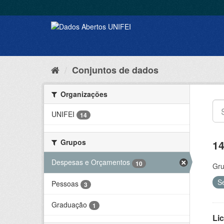
Conjuntos de dados
Organizações
UNIFEI
14
Grupos
14
Despesas e Orçamentos
10
Gru
S
Pessoas
3
Graduação
1
Lic