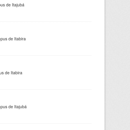
pus de Itajubá
pus de Itabira
s de Itabira
mpus de Itajubá