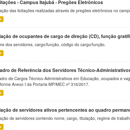
citações - Campus Itajubá - Pregões Eletrônicos
ação das licitações realizadas através de pregões eletrônicos no camp
V
ação de ocupantes de cargo de direção (CD), função gratifi
e dos servidores, cargo/função, código do cargo/função.
V
adro de Referência dos Servidores Técnico-Administrati
dro de Cargos Técnico-Administrativos em Educação, ocupados e vagos 
forme Anexo I da Portaria MP/MEC nº 316/2017.
V
lação de servidores ativos pertencentes ao quadro permane
ação de servidores contendo nome, cargo, titulação, regime de trabal
V