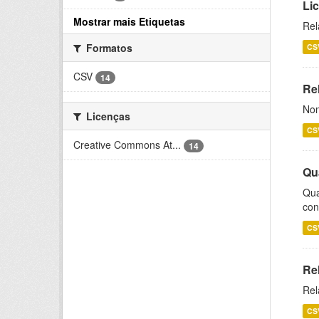
Li
Mostrar mais Etiquetas
Rel
Formatos
CS
CSV
14
Rel
Nom
Licenças
CS
Creative Commons At...
14
Qu
Qua
con
CS
Re
Rel
CS