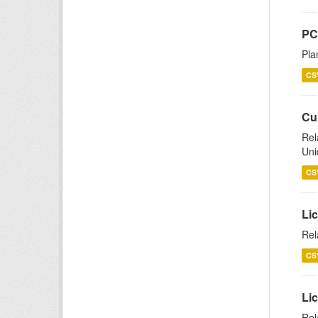
PC
Pla
CS
Cu
Rel
Uni
CS
Lic
Rel
CS
Lic
Rel