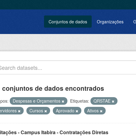
Conjuntos de dados
Organizações
G
 conjuntos de dados encontrados
pos:
Despesas e Orçamentos
Etiquetas:
QRSTAE
ervidores
Cursos
Aprovado
Ativos
itações - Campus Itabira - Contratações Diretas