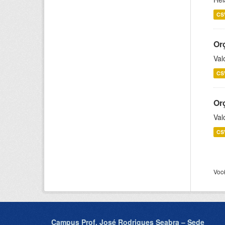
CS
Or
Val
CS
Or
Val
CS
Voc
Campus Prof. José Rodrigues Seabra – Sede