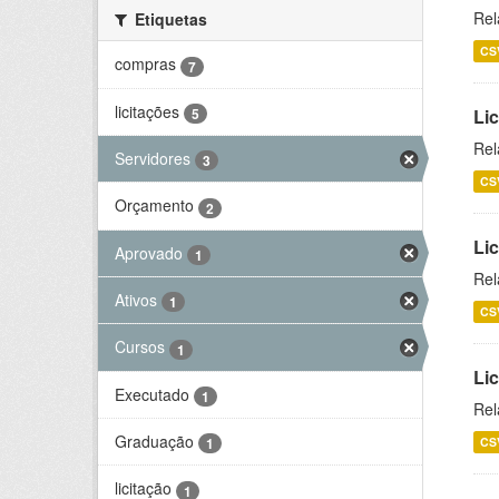
Rel
Etiquetas
CS
compras
7
licitações
5
Lic
Rel
Servidores
3
CS
Orçamento
2
Lic
Aprovado
1
Rel
Ativos
1
CS
Cursos
1
Li
Executado
1
Rel
Graduação
CS
1
licitação
1