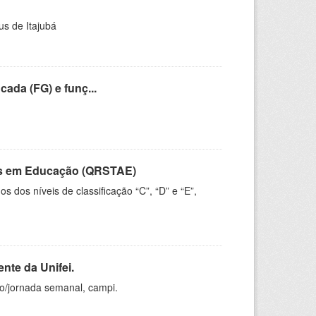
us de Itajubá
cada (FG) e funç...
vos em Educação (QRSTAE)
dos níveis de classificação “C”, “D” e “E”,
nte da Unifei.
ho/jornada semanal, campi.