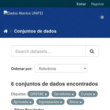
Entrar
Registrar
Conjuntos de dados
Ordenar por
6 conjuntos de dados encontrados
Etiquetas:
QRSTAE
Servidores
Cursos
Aprovado
Ingressantes
Ativos
Filtrar Resultados