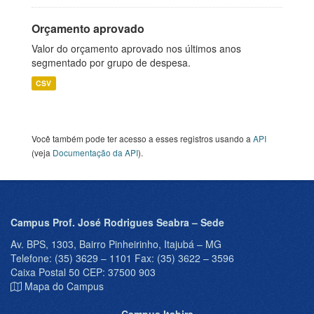
Orçamento aprovado
Valor do orçamento aprovado nos últimos anos
segmentado por grupo de despesa.
CSV
Você também pode ter acesso a esses registros usando a
API
(veja
Documentação da API
).
Campus Prof. José Rodrigues Seabra – Sede
Av. BPS, 1303, Bairro Pinheirinho, Itajubá – MG
Telefone: (35) 3629 – 1101 Fax: (35) 3622 – 3596
Caixa Postal 50 CEP: 37500 903
Mapa do Campus