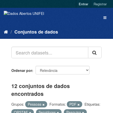
Entrar
Registrar
Conjuntos de dados
Ordenar por
12 conjuntos de dados
encontrados
Grupos:
Pessoas
Formatos:
PDF
Etiquetas:
QRSTAE
Servidores
Pesquisa