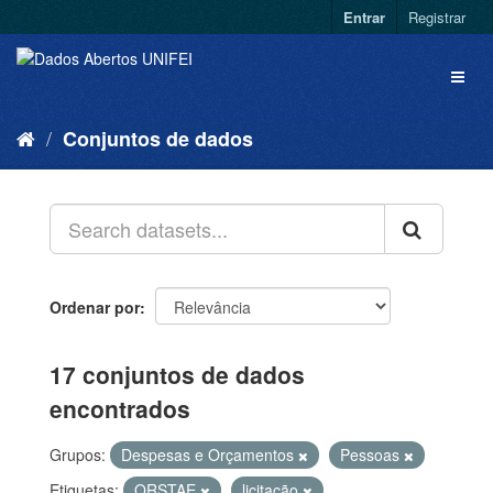
Entrar
Registrar
Conjuntos de dados
Ordenar por
17 conjuntos de dados
encontrados
Grupos:
Despesas e Orçamentos
Pessoas
Etiquetas:
QRSTAE
licitação