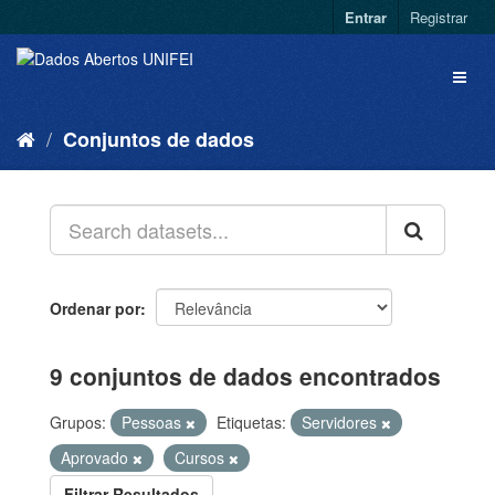
Entrar
Registrar
Conjuntos de dados
Ordenar por
9 conjuntos de dados encontrados
Grupos:
Pessoas
Etiquetas:
Servidores
Aprovado
Cursos
Filtrar Resultados