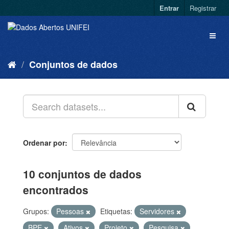
Entrar
Registrar
Conjuntos de dados
Ordenar por
10 conjuntos de dados
encontrados
Grupos:
Pessoas
Etiquetas:
Servidores
BPE
Ativos
Projeto
Pesquisa