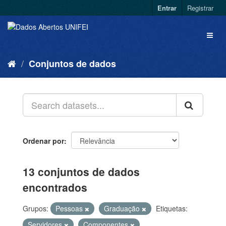
Entrar
Registrar
Conjuntos de dados
Ordenar por
13 conjuntos de dados
encontrados
Grupos:
Pessoas
Graduação
Etiquetas:
Servidores
Componentes