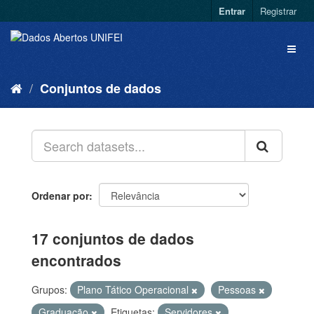
Entrar
Registrar
Conjuntos de dados
Ordenar por
17 conjuntos de dados
encontrados
Grupos:
Plano Tático Operacional
Pessoas
Graduação
Etiquetas:
Servidores