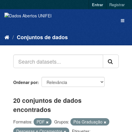
Entrar
Registrar
Conjuntos de dados
Ordenar por
20 conjuntos de dados
encontrados
Formatos:
PDF
Grupos:
Pós Graduação
Despesas e Orçamentos
Etiquetas: