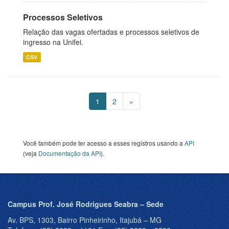
Processos Seletivos
Relação das vagas ofertadas e processos seletivos de
ingresso na Unifei.
CSV
1
2
»
Você também pode ter acesso a esses registros usando a
API
(veja
Documentação da API
).
Campus Prof. José Rodrigues Seabra – Sede
Av. BPS, 1303, Bairro Pinheirinho, Itajubá – MG