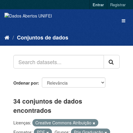
Entrar
Registrar
Conjuntos de dados
Ordenar por
34 conjuntos de dados
encontrados
Licenças:
Creative Commons Atribuição
Formatos:
PDF
Grupos:
Pós Graduação