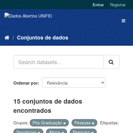
Entrar
Registrar
Conjuntos de dados
Ordenar por
15 conjuntos de dados
encontrados
Grupos:
Pós Graduação
Pessoas
Etiquetas:
Servidores
Ativos
Pesquisa