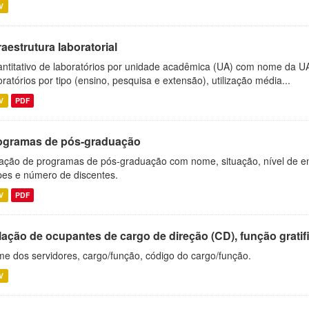
V
raestrutura laboratorial
ntitativo de laboratórios por unidade acadêmica (UA) com nome da U
oratórios por tipo (ensino, pesquisa e extensão), utilização média...
V
PDF
ogramas de pós-graduação
ação de programas de pós-graduação com nome, situação, nível de ens
es e número de discentes.
V
PDF
ação de ocupantes de cargo de direção (CD), função gratifi
e dos servidores, cargo/função, código do cargo/função.
V