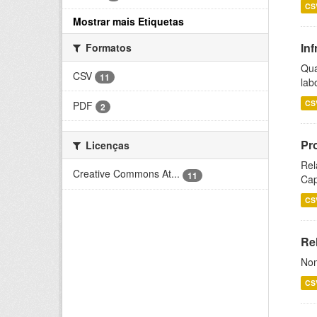
CS
Mostrar mais Etiquetas
Inf
Formatos
Qua
CSV
11
lab
CS
PDF
2
Pr
Licenças
Rel
Creative Commons At...
11
Cap
CS
Rel
Nom
CS