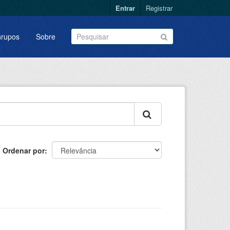
Entrar
Registrar
rupos
Sobre
Ordenar por