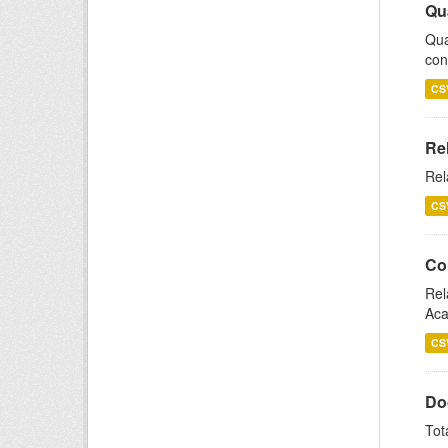
Qu
Qua
con
CS
Re
Rel
CS
Co
Rel
Aca
CS
Do
Tot