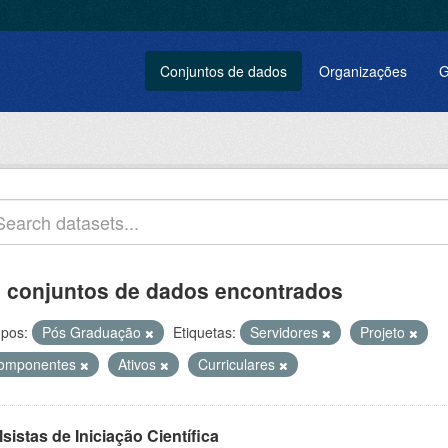
Conjuntos de dados
Organizações
G
 conjuntos de dados encontrados
pos:
Pós Graduação
Etiquetas:
Servidores
Projeto
omponentes
Ativos
Curriculares
sistas de Iniciação Científica