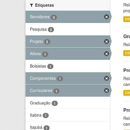
Rel
Etiquetas
pro
Servidores
3
CS
Pesquisa
2
Gr
Projeto
2
Rel
Ativos
CS
1
Bolsistas
1
Pr
Componentes
Rel
1
cam
Curriculares
1
CS
Graduação
1
Pr
Itabira
1
Rel
cam
Itajubá
1