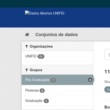
Conjuntos de dados
Organizações
UNIFEI
11
Grupos
11
Pós Graduação
7
Gru
C
Pessoas
3
Graduação
1
Bol