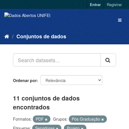
Entrar
Registrar
Conjuntos de dados
Ordenar por
11 conjuntos de dados
encontrados
Formatos:
PDF
Grupos:
Pós Graduação
Etiquetas:
Servidores
Projeto