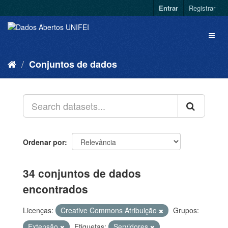
Entrar
Registrar
Conjuntos de dados
Ordenar por
34 conjuntos de dados
encontrados
Licenças:
Creative Commons Atribuição
Grupos:
Extensão
Etiquetas:
Servidores