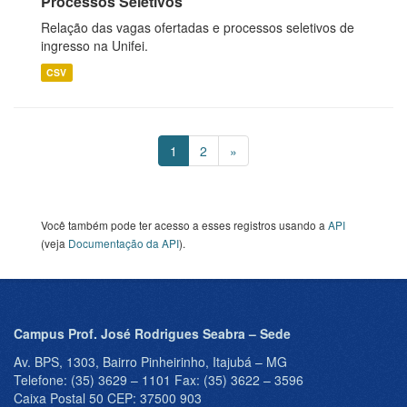
Processos Seletivos
Relação das vagas ofertadas e processos seletivos de
ingresso na Unifei.
CSV
1
2
»
Você também pode ter acesso a esses registros usando a
API
(veja
Documentação da API
).
Campus Prof. José Rodrigues Seabra – Sede
Av. BPS, 1303, Bairro Pinheirinho, Itajubá – MG
Telefone: (35) 3629 – 1101 Fax: (35) 3622 – 3596
Caixa Postal 50 CEP: 37500 903