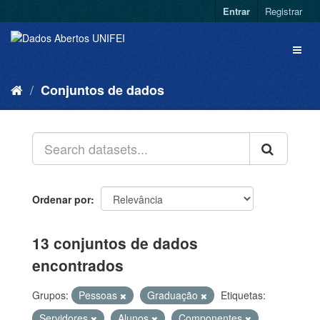
Entrar
Registrar
Conjuntos de dados
Ordenar por
13 conjuntos de dados
encontrados
Grupos:
Pessoas
Graduação
Etiquetas:
Servidores
Alunos
Componentes